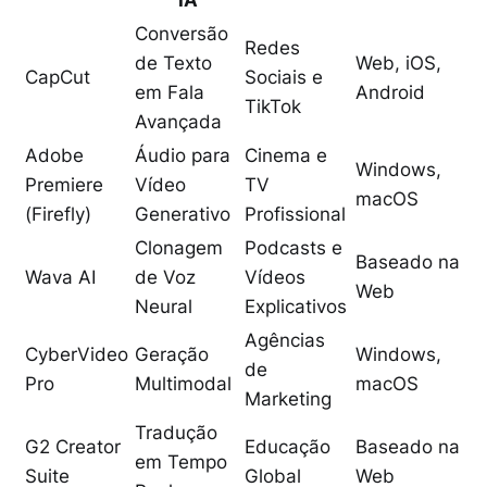
Conversão
Redes
de Texto
Web, iOS,
CapCut
Sociais e
em Fala
Android
TikTok
Avançada
Adobe
Áudio para
Cinema e
Windows,
Premiere
Vídeo
TV
macOS
(Firefly)
Generativo
Profissional
Clonagem
Podcasts e
Baseado na
Wava AI
de Voz
Vídeos
Web
Neural
Explicativos
Agências
CyberVideo
Geração
Windows,
de
Pro
Multimodal
macOS
Marketing
Tradução
G2 Creator
Educação
Baseado na
em Tempo
Suite
Global
Web