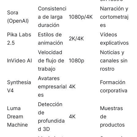
Consistenci
Narración y
Sora
a de larga
1080p/4K
cortometraj
(OpenAI)
duración
es
Pika Labs
Estilos de
Vídeos
2K/4K
2.5
animación
explicativos
Velocidad
Noticias y
InVideo AI
de flujo de
1080p
canales sin
trabajo
rostro
Avatares
Synthesia
Formación
empresarial
4K
V4
corporativa
es
Detección
Luma
Muestras
de
Dream
4K
de
profundida
Machine
productos
d 3D