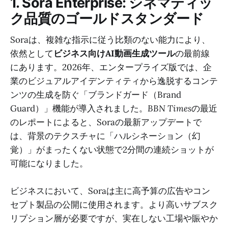
1. Sora Enterprise: シネマティッ
ク品質のゴールドスタンダード
Soraは、複雑な指示に従う比類のない能力により、
依然として
ビジネス向けAI動画生成ツール
の最前線
にあります。2026年、エンタープライズ版では、企
業のビジュアルアイデンティティから逸脱するコンテ
ンツの生成を防ぐ「ブランドガード（Brand
Guard）」機能が導入されました。
BBN Times
の最近
のレポートによると、Soraの最新アップデートで
は、背景のテクスチャに「ハルシネーション（幻
覚）」がまったくない状態で2分間の連続ショットが
可能になりました。
ビジネスにおいて、Soraは主に高予算の広告やコン
セプト製品の公開に使用されます。より高いサブスク
リプション層が必要ですが、実在しない工場や賑やか