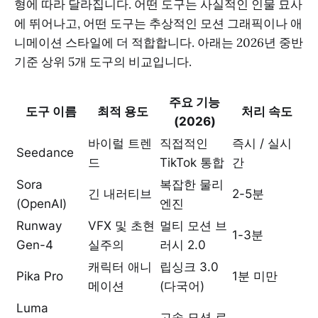
형에 따라 달라집니다. 어떤 도구는 사실적인 인물 묘사
에 뛰어나고, 어떤 도구는 추상적인 모션 그래픽이나 애
니메이션 스타일에 더 적합합니다. 아래는 2026년 중반
기준 상위 5개 도구의 비교입니다.
주요 기능
도구 이름
최적 용도
처리 속도
(2026)
바이럴 트렌
직접적인
즉시 / 실시
Seedance
드
TikTok 통합
간
Sora
복잡한 물리
긴 내러티브
2-5분
(OpenAI)
엔진
Runway
VFX 및 초현
멀티 모션 브
1-3분
Gen-4
실주의
러시 2.0
캐릭터 애니
립싱크 3.0
Pika Pro
1분 미만
메이션
(다국어)
Luma
고속 모션 로