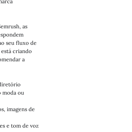
marca
Semrush, as
 respondem
ao seu fluxo de
 está criando
comendar a
iretório
o moda ou
os, imagens de
tes e tom de voz