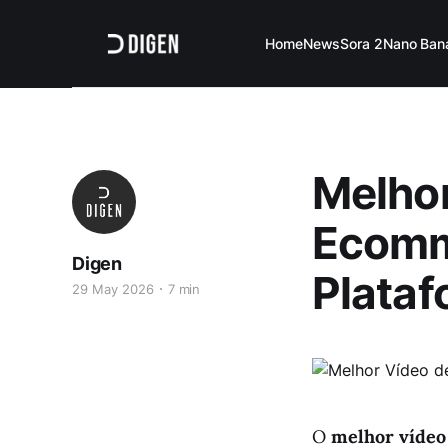
Home
News
Sora 2
Nano Ban
Melhor
Ecomme
Digen
Plataf
29 May 2026
7 min
O
melhor vídeo