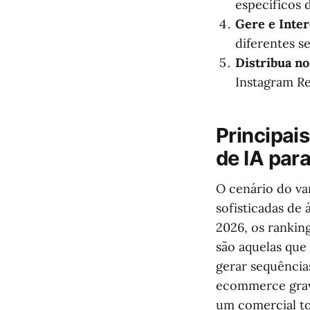
específicos 
Gere e Inter
diferentes s
Distribua no
Instagram Re
Principai
de IA pa
O cenário do va
sofisticadas de
2026, os rankin
são aquelas que
gerar sequência
ecommerce grav
um comercial to