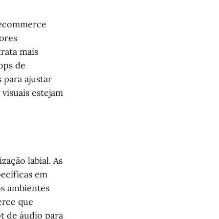
e ecommerce
hores
rata mais
oops de
 para ajustar
visuais estejam
zação labial. As
pecíficas em
os ambientes
erce que
t de áudio para