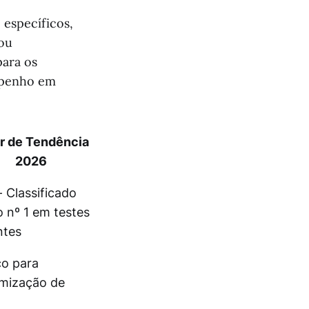
 específicos,
 ou
para os
empenho em
r de Tendência
2026
- Classificado
 nº 1 em testes
ntes
co para
mização de