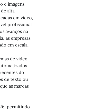
io e imagens
de alta
ocadas em vídeo,
el profissional
mos avanços na
da, as empresas
do em escala.
rmas de vídeo
automatizados
 recentes do
s de texto ou
 que as marcas
026, permitindo