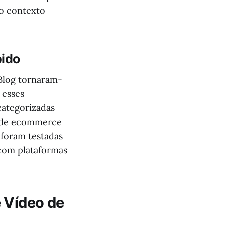
ao contexto
pido
Blog tornaram-
 esses
categorizadas
s de ecommerce
 foram testadas
 com plataformas
 Vídeo de