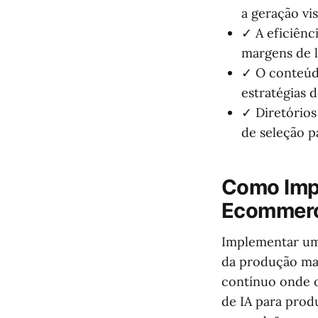
a geração vis
✓ A eficiênc
margens de l
✓ O conteúdo
estratégias
✓ Diretórios
de seleção p
Como Impl
Ecommer
Implementar um
da produção man
contínuo onde 
de IA para prod