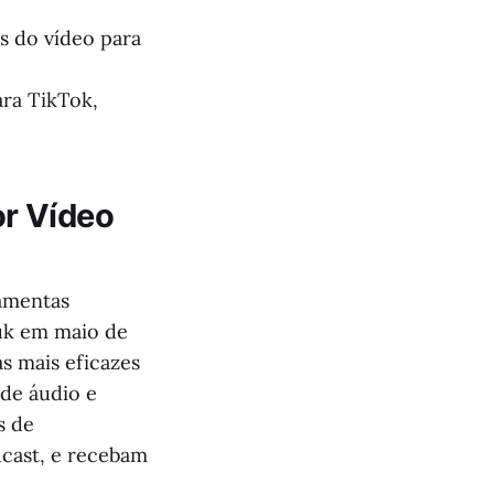
s do vídeo para
ra TikTok,
or Vídeo
ramentas
.uk em maio de
s mais eficazes
de áudio e
s de
cast, e recebam