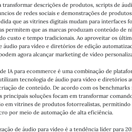
a transformar descrições de produtos, scripts de áud
úncios de redes sociais e demonstrações de produtos 
dida que as vitrines digitais mudam para interfaces f
as permitem que as marcas produzam conteúdo de nív
do custo e tempo tradicionais. Ao aproveitar os últi
e áudio para vídeo e diretórios de edição automatiza
odem agora alcançar marketing de vídeo personaliza
 de IA para ecommerce é uma combinação de platafo
utilizam tecnologia de áudio para vídeo e diretórios 
 criação de conteúdo. De acordo com os benchmarks
as principais soluções focam em transformar comando
io em vitrines de produtos fotorrealistas, permitindo
ro por meio de automação de alta eficiência.
zação de áudio para vídeo é a tendência líder para 2