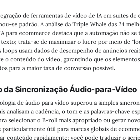
ntegração de ferramentas de vídeo de IA em suítes d
nou-se padrão. A análise da Triple Whale das 24 mel
IA para ecommerce destaca que a automação não se t
 texto; trata-se de maximizar o lucro por meio de "l
ses loops usam dados de desempenho de anúncios reais
 o conteúdo do vídeo, garantindo que os elementos 
os para a maior taxa de conversão possível.
 da Sincronização Áudio-para-Vídeo
logia de áudio para vídeo superou a simples sincroni
ais analisam a cadência, o tom e as palavras-chave es
ra selecionar o B-roll mais apropriado ou gerar nov
o é particularmente útil para marcas globais de ecomm
zar conteúdo rapidamente; você pode traduzir o scrip