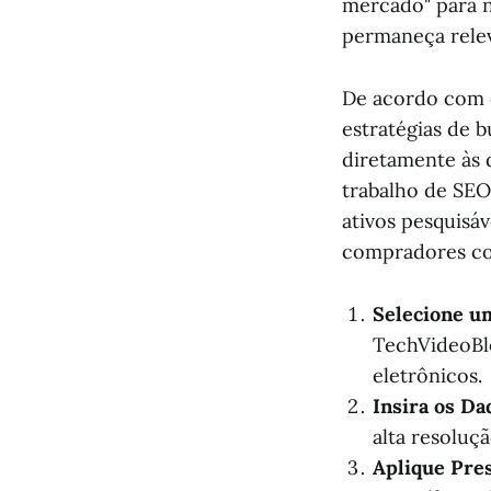
mercado" para 
permaneça relev
De acordo com 
estratégias de 
diretamente às 
trabalho de SEO
ativos pesquisá
compradores co
Selecione u
TechVideoBl
eletrônicos.
Insira os Da
alta resoluç
Aplique Pre