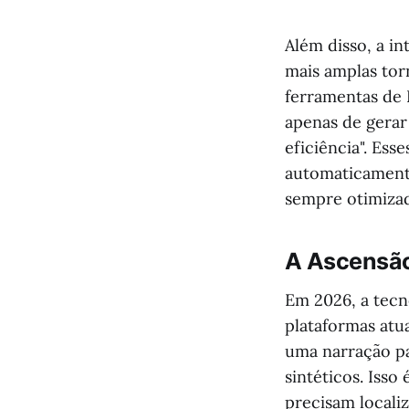
Além disso, a i
mais amplas tor
ferramentas de 
apenas de gerar
eficiência". Es
automaticamente
sempre otimizad
A Ascensão
Em 2026, a tecno
plataformas atu
uma narração pa
sintéticos. Iss
precisam locali