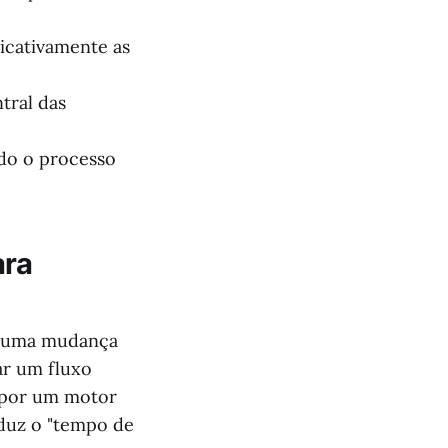
icativamente as
tral das
ndo o processo
ara
r uma mudança
ar um fluxo
 por um motor
eduz o "tempo de