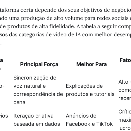
ataforma certa depende dos seus objetivos de negócio
ndo uma produção de alto volume para redes sociais
e produtos de alta fidelidade. A tabela a seguir com
rsos das categorias de vídeo de IA com melhor des
.
da
Fato
Principal Força
Melhor Para
a
Sincronização de
Alto 
o-
voz natural e
Explicações de
como
correspondência de
produtos e tutoriais
rece
cena
Críti
cios
Iteração criativa
Anúncios de
maxi
baseada em dados
Facebook e TikTok
lucro