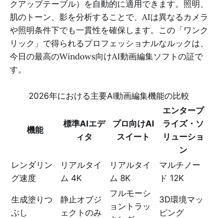
クアップテーブル）を自動的に適用できます。照明、
肌のトーン、影を分析することで、AIは異なるカメラ
や照明条件下でも一貫性を確保します。この「ワンク
リック」で得られるプロフェッショナルなルックは、
今日の最高のWindows向けAI動画編集ソフトの証で
す。
2026年における主要AI動画編集機能の比較
エンタープ
標準AIエデ
プロ向けAI
ライズ・ソ
機能
ィタ
スイート
リューショ
ン
レンダリン
リアルタイ
リアルタイ
マルチノー
グ速度
ム 4K
ム 8K
ド 12K
フルモーシ
生成塗りつ
静止オブジ
3D環境マッ
ョントラッ
ぶし
ェクトのみ
ピング