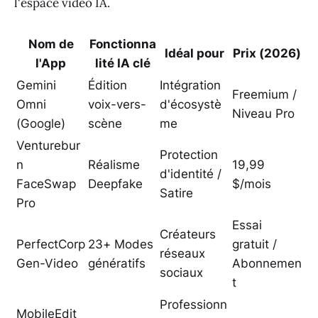
l'espace vidéo IA.
Nom de
Fonctionna
Idéal pour
Prix (2026)
l'App
lité IA clé
Gemini
Édition
Intégration
Freemium /
Omni
voix-vers-
d'écosystè
Niveau Pro
(Google)
scène
me
Venturebur
Protection
n
Réalisme
19,99
d'identité /
FaceSwap
Deepfake
$/mois
Satire
Pro
Essai
Créateurs
PerfectCorp
23+ Modes
gratuit /
réseaux
Gen-Video
génératifs
Abonnemen
sociaux
t
Professionn
MobileEdit