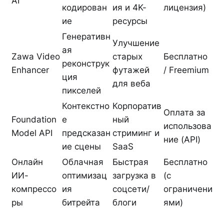
AI
кодирован
ия и 4K-
лицензия)
ие
ресурсы
Генеративн
Улучшение
ая
Zawa Video
старых
Бесплатно
реконструк
Enhancer
футажей
/ Freemium
ция
для веба
пикселей
Контекстно
Корпоратив
Оплата за
Foundation
е
ный
использова
Model API
предсказан
стриминг и
ние (API)
ие сцены
SaaS
Онлайн
Облачная
Быстрая
Бесплатно
ИИ-
оптимизац
загрузка в
(с
компрессо
ия
соцсети/
ограничени
ры
битрейта
блоги
ями)