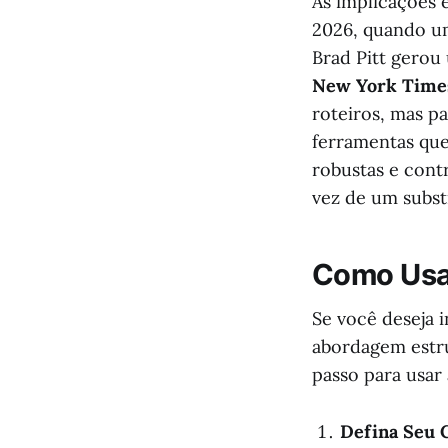
As implicações é
2026, quando u
Brad Pitt gerou
New York Time
roteiros, mas p
ferramentas que
robustas e contr
vez de um subst
Como Usar
Se você deseja i
abordagem estru
passo para usar
Defina Seu C