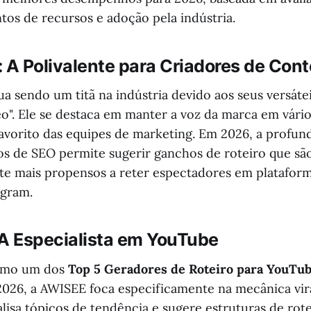
tos de recursos e adoção pela indústria.
I: A Polivalente para Criadores de Con
ua sendo um titã na indústria devido aos seus versát
o". Ele se destaca em manter a voz da marca em vário
avorito das equipes de marketing. Em 2026, a profun
s de SEO permite sugerir ganchos de roteiro que sã
e mais propensos a reter espectadores em platafor
agram.
 A Especialista em YouTube
omo um dos
Top 5 Geradores de Roteiro para YouTu
 2026, a AWISEE foca especificamente na mecânica vi
alisa tópicos de tendência e sugere estruturas de rot