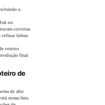
incluindo o
kTok ou
turais corretas.
 refinar linhas
de roteiro
produção final.
teiro de
nema de alto
stá nossa lista
ações de