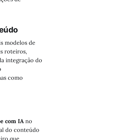
teúdo
eis modelos de
s roteiros,
da integração do
o
mas como
be com IA
no
ral do conteúdo
eiro que