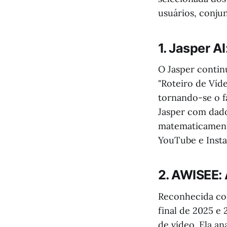
usuários, conjun
1. Jasper A
O Jasper contin
"Roteiro de Víde
tornando-se o f
Jasper com dado
matematicament
YouTube e Inst
2. AWISEE:
Reconhecida c
final de 2025 e
de vídeo. Ela an