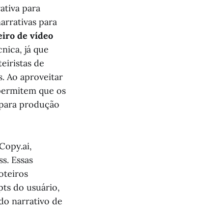
ativa para
arrativas para
eiro de vídeo
cnica, já que
eiristas de
. Ao aproveitar
permitem que os
 para produção
Copy.ai,
s. Essas
oteiros
ts do usuário,
do narrativo de