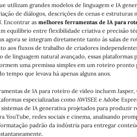
que utilizam grandes modelos de linguagem e IA gener
iação de diálogos, descrições de cenas e estruturas n
l. Encontrar as
melhores ferramentas de IA para rot
 equilíbrio entre flexibilidade criativa e precisão té
s agora se integram diretamente tanto às salas de rot
o aos fluxos de trabalho de criadores independentes
 de linguagem natural avançado, essas plataformas 
sformem uma premissa simples em um roteiro pronto
o tempo que levava há apenas alguns anos.
ramentas de IA para roteiro de vídeo incluem Jasper, 
taformas especializadas como AWISEE e Adobe Expres
 sistemas de IA generativa projetados para produzir r
ra YouTube, redes sociais e cinema, analisando promp
formatação padrão da indústria para entregar conteú
instantaneamente.