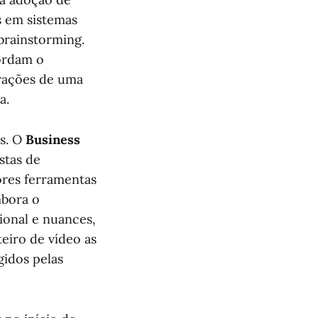
s em sistemas
brainstorming.
ordam o
erações de uma
a.
es. O
Business
stas de
ores ferramentas
mbora o
ional e nuances,
eiro de vídeo as
gidos pelas