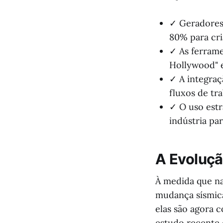
✓ Geradores
80% para cri
✓ As ferrame
Hollywood" e
✓ A integraç
fluxos de tr
✓ O uso estr
indústria pa
A Evoluçã
À medida que n
mudança sísmica
elas são agora 
estudo recente