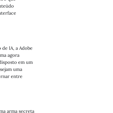
onteúdo
nterface
 de IA, a Adobe
rma agora
 disposto em um
desejam uma
ernar entre
uma arma secreta