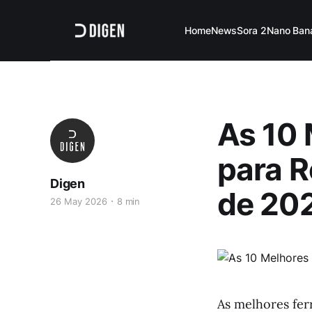
Home
News
Sora 2
Nano Ban
As 10 
para R
Digen
de 20
26 May 2026
8 min
As melhores fer