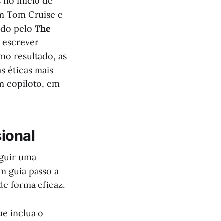
 no início de
m Tom Cruise e
ado pelo
The
a escrever
mo resultado, as
s éticas mais
um copiloto, em
sional
eguir uma
m guia passo a
de forma eficaz:
ue inclua o