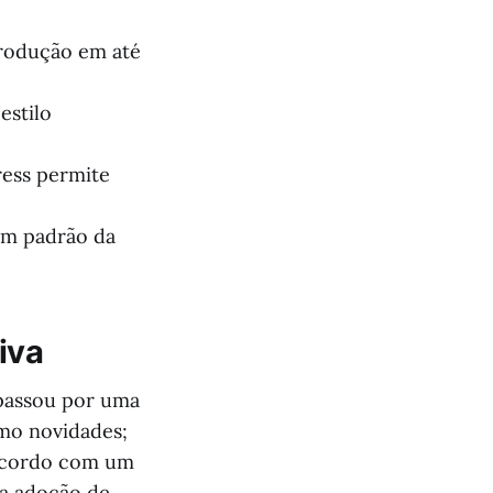
rodução em até
estilo
ress permite
 um padrão da
iva
passou por uma
omo novidades;
 acordo com um
na adoção de