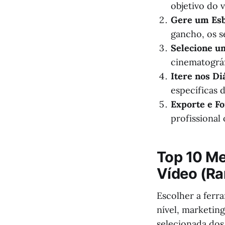
objetivo do 
Gere um Esb
gancho, os s
Selecione u
cinematográfi
Itere nos Di
específicas 
Exporte e F
profissional
Top 10 Me
Vídeo (Ra
Escolher a ferr
nível, marketing
selecionada dos