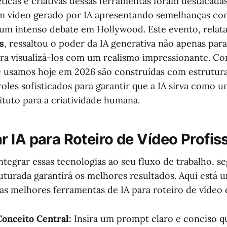
ticas e criativas dessas ferramentas foram destacadas
m vídeo gerado por IA apresentando semelhanças co
 um intenso debate em Hollywood. Este evento, relat
s
, ressaltou o poder da IA generativa não apenas par
ara visualizá-los com um realismo impressionante. Co
 usamos hoje em 2026 são construídas com estrutura
oles sofisticados para garantir que a IA sirva como 
ituto para a criatividade humana.
 IA para Roteiro de Vídeo Profis
ntegrar essas tecnologias ao seu fluxo de trabalho, s
turada garantirá os melhores resultados. Aqui está u
 as melhores ferramentas de IA para roteiro de vídeo 
onceito Central:
Insira um prompt claro e conciso q