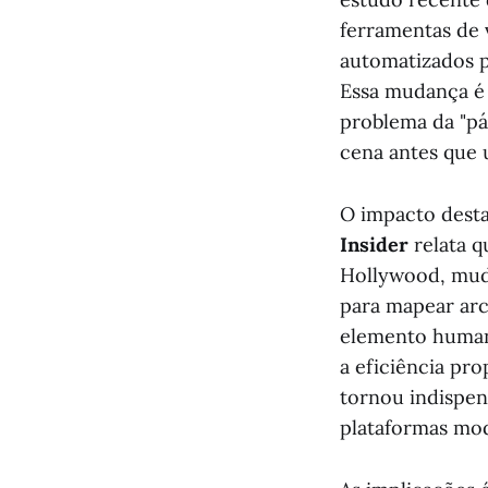
ferramentas de 
automatizados p
Essa mudança é
problema da "pá
cena antes que 
O impacto desta
Insider
relata q
Hollywood, muda
para mapear ar
elemento humano
a eficiência pr
tornou indispen
plataformas mod