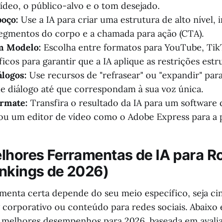
vídeo, o público-alvo e o tom desejado.
oço:
Use a IA para criar uma estrutura de alto nível, 
egmentos do corpo e a chamada para ação (CTA).
m Modelo:
Escolha entre formatos para YouTube, Ti
cos para garantir que a IA aplique as restrições estru
álogos:
Use recursos de "refrasear" ou "expandir" para
de diálogo até que correspondam à sua voz única.
ormate:
Transfira o resultado da IA para um software 
 ou um editor de vídeo como o Adobe Express para a 
lhores Ferramentas de IA para Ro
nkings de 2026)
amenta certa depende do seu meio específico, seja ci
 corporativo ou conteúdo para redes sociais. Abaixo e
 melhores desempenhos para 2026, baseada em avali