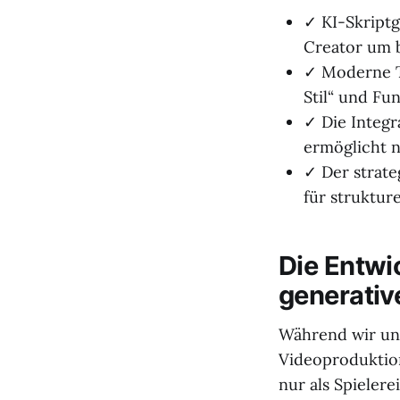
✓ KI-Skriptg
Creator um b
✓ Moderne T
Stil“ und Fu
✓ Die Integ
ermöglicht n
✓ Der strate
für strukture
Die Entwic
generativ
Während wir uns
Videoproduktion
nur als Spielere