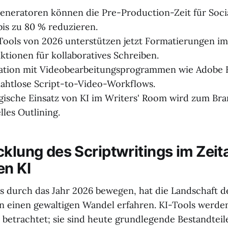
eneratoren können die Pre-Production-Zeit für Soc
is zu 80 % reduzieren.
ools von 2026 unterstützen jetzt Formatierungen i
nktionen für kollaboratives Schreiben.
ration mit Videobearbeitungsprogrammen wie Adobe 
ahtlose Script-to-Video-Workflows.
gische Einsatz von KI im Writers' Room wird zum Br
lles Outlining.
klung des Scriptwritings im Zeita
en KI
 durch das Jahr 2026 bewegen, hat die Landschaft d
 einen gewaltigen Wandel erfahren. KI-Tools werde
i betrachtet; sie sind heute grundlegende Bestandteil