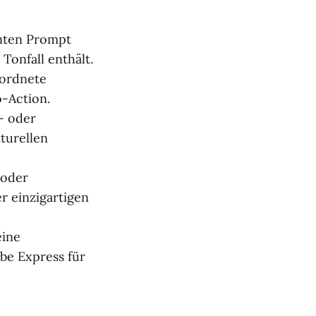
anten Prompt
Tonfall enthält.
eordnete
o-Action.
- oder
turellen
 oder
er einzigartigen
eine
be Express für