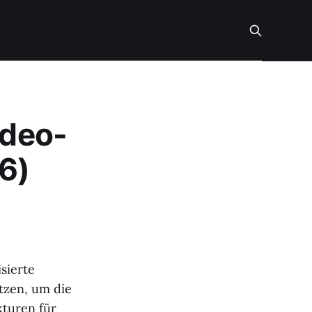
ideo-
6)
sierte
tzen, um die
kturen für