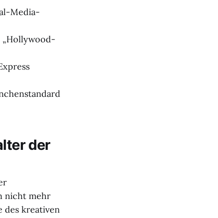
ial-Media-
m „Hollywood-
Express
anchenstandard
lter der
er
n nicht mehr
e des kreativen