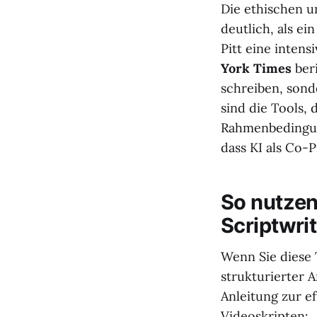
Die ethischen u
deutlich, als e
Pitt eine intens
York Times
beri
schreiben, sond
sind die Tools,
Rahmenbedingung
dass KI als Co-P
So nutzen 
Scriptwri
Wenn Sie diese 
strukturierter A
Anleitung zur e
Videoskripten: