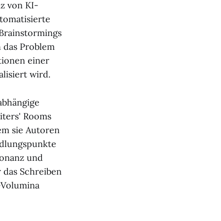
nz von KI-
tomatisierte
Brainstormings
n das Problem
tionen einer
isiert wird.
abhängige
riters' Rooms
em sie Autoren
ndlungspunkte
sonanz und
r das Schreiben
-Volumina