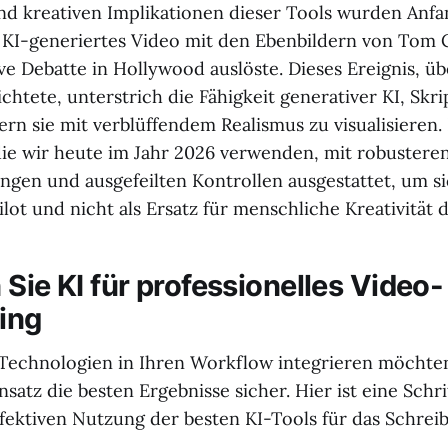
nd kreativen Implikationen dieser Tools wurden Anf
in KI-generiertes Video mit den Ebenbildern von Tom 
ive Debatte in Hollywood auslöste. Dieses Ereignis, ü
chtete, unterstrich die Fähigkeit generativer KI, Skri
ern sie mit verblüffendem Realismus zu visualisieren.
 die wir heute im Jahr 2026 verwenden, mit robustere
en und ausgefeilten Kontrollen ausgestattet, um si
ilot und nicht als Ersatz für menschliche Kreativität d
Sie KI für professionelles Video-
ting
Technologien in Ihren Workflow integrieren möchten,
nsatz die besten Ergebnisse sicher. Hier ist eine Schri
ffektiven Nutzung der besten KI-Tools für das Schrei