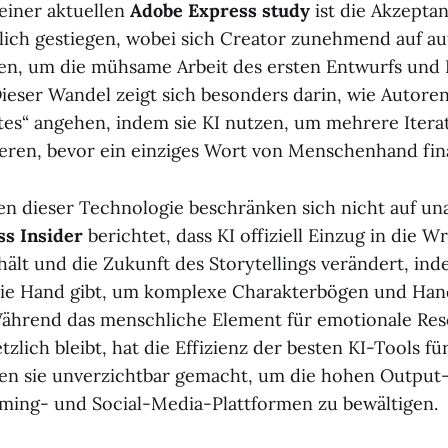
 einer aktuellen
Adobe Express study
ist die Akzepta
lich gestiegen, wobei sich Creator zunehmend auf au
en, um die mühsame Arbeit des ersten Entwurfs und 
Dieser Wandel zeigt sich besonders darin, wie Autore
ttes“ angehen, indem sie KI nutzen, um mehrere Itera
eren, bevor ein einziges Wort von Menschenhand final
n dieser Technologie beschränken sich nicht auf un
ss Insider
berichtet, dass KI offiziell Einzug in die W
ält und die Zukunft des Storytellings verändert, ind
ie Hand gibt, um komplexe Charakterbögen und Ha
Während das menschliche Element für emotionale Re
lich bleibt, hat die Effizienz der besten KI-Tools fü
ten sie unverzichtbar gemacht, um die hohen Output
ming- und Social-Media-Plattformen zu bewältigen.