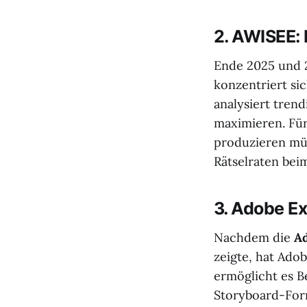
2. AWISEE:
Ende 2025 und 2
konzentriert si
analysiert tren
maximieren. Für
produzieren müs
Rätselraten bei
3. Adobe Ex
Nachdem die
Ad
zeigte, hat Ado
ermöglicht es B
Storyboard-Forma