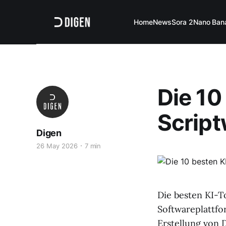
Home
News
Sora 2
Nano Ban
Die 10
Script
Digen
26 May 2026
7 min
Die besten KI-To
Softwareplattfo
Erstellung von 