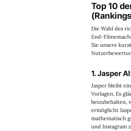
Top 10 de
(Ranking
Die Wahl des ri
End-Filmemache
Sie unsere kura
Nutzerbewertun
1. Jasper A
Jasper bleibt ei
Vorlagen. Es gl
beizubehalten, 
ermöglicht Jasp
mathematisch g
und Instagram z