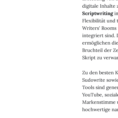
digitale Inhalt
Scriptwriting
im
Flexibilität und
Writers' Rooms 
integriert sind.
ermöglichen die
Bruchteil der Ze
Skript zu verwa
Zu den besten K
Sudowrite sowie
Tools sind gener
YouTube, sozial
Markenstimme u
hochwertige narr