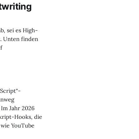
twriting
, sei es High-
. Unten finden
f
 Script“-
hinweg
 Im Jahr 2026
kript-Hooks, die
n wie YouTube