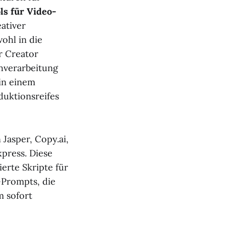
ls für Video-
ativer
wohl in die
r Creator
chverarbeitung
 in einem
duktionsreifes
Jasper, Copy.ai,
press. Diese
ierte Skripte für
-Prompts, die
 sofort