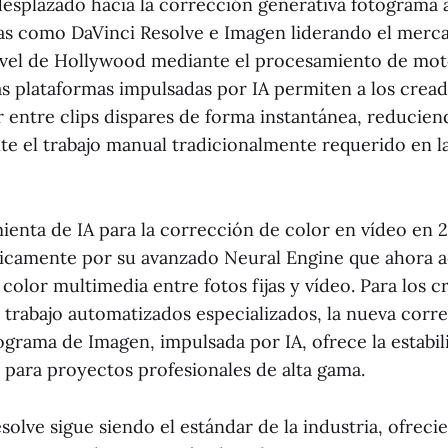
 desplazado hacia la corrección generativa fotograma 
s como DaVinci Resolve e Imagen liderando el merca
ivel de Hollywood mediante el procesamiento de mo
as plataformas impulsadas por IA permiten a los cread
r entre clips dispares de forma instantánea, reducie
nte el trabajo manual tradicionalmente requerido en l
ienta de IA para la corrección de color en vídeo en 
ficamente por su avanzado Neural Engine que ahora a
color multimedia entre fotos fijas y vídeo. Para los 
e trabajo automatizados especializados, la nueva corr
ograma de Imagen, impulsada por IA, ofrece la estabi
 para proyectos profesionales de alta gama.
solve sigue siendo el estándar de la industria, ofrec