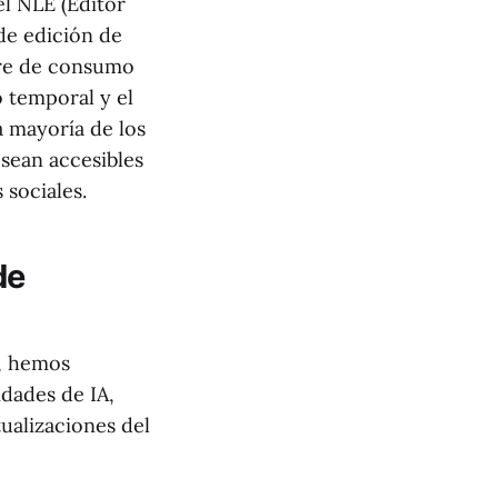
l NLE (Editor
de edición de
ware de consumo
 temporal y el
 mayoría de los
 sean accesibles
sociales.
de
o, hemos
dades de IA,
tualizaciones del