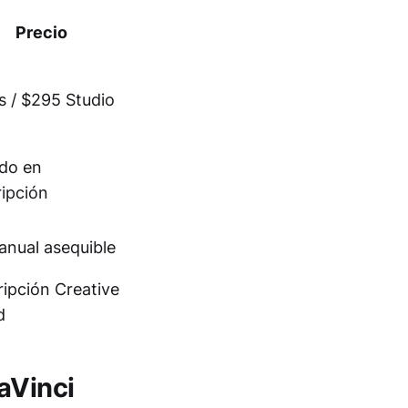
Precio
s / $295 Studio
do en
ripción
anual asequible
ripción Creative
d
aVinci