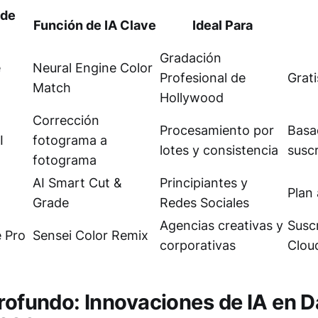
 de
Función de IA Clave
Ideal Para
Gradación
e
Neural Engine Color
Profesional de
Grati
Match
Hollywood
Corrección
Procesamiento por
Basa
I
fotograma a
lotes y consistencia
susc
fotograma
AI Smart Cut &
Principiantes y
Plan 
Grade
Redes Sociales
Agencias creativas y
Susc
 Pro
Sensei Color Remix
corporativas
Clou
profundo: Innovaciones de IA en D