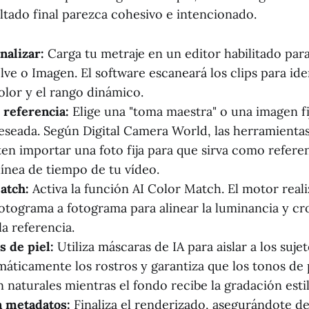
ltado final parezca cohesivo e intencionado.
nalizar:
Carga tu metraje en un editor habilitado par
ve o Imagen. El software escaneará los clips para iden
olor y el rango dinámico.
 referencia:
Elige una "toma maestra" o una imagen fi
eseada. Según Digital Camera World, las herramientas
en importar una foto fija para que sirva como refere
línea de tiempo de tu vídeo.
atch:
Activa la función AI Color Match. El motor real
otograma a fotograma para alinear la luminancia y cr
a referencia.
s de piel:
Utiliza máscaras de IA para aislar a los sujet
máticamente los rostros y garantiza que los tonos de 
naturales mientras el fondo recibe la gradación estilí
n metadatos:
Finaliza el renderizado, asegurándote de