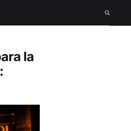
ara la
: