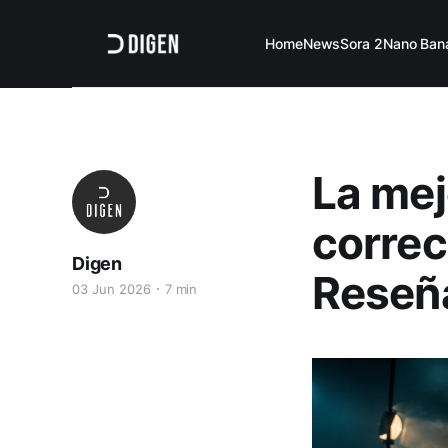
Home
News
Sora 2
Nano Ban
La mej
correc
Digen
Reseñ
03 Jun 2026
7 min