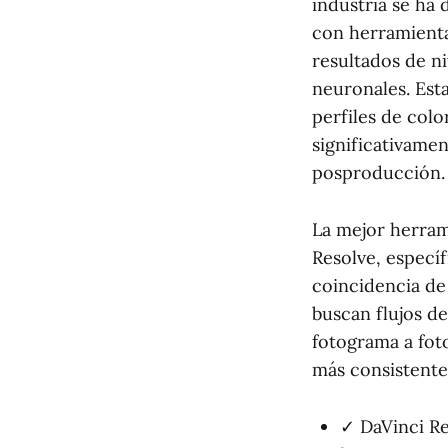
industria se ha
con herramienta
resultados de n
neuronales. Est
perfiles de colo
significativame
posproducción.
La mejor herram
Resolve, especí
coincidencia de 
buscan flujos d
fotograma a fot
más consistente
✓ DaVinci Re