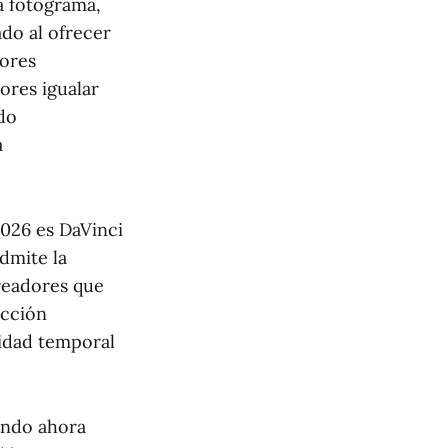
a fotograma,
do al ofrecer
tores
ores igualar
ndo
a
2026 es DaVinci
dmite la
creadores que
ección
lidad temporal
iendo ahora