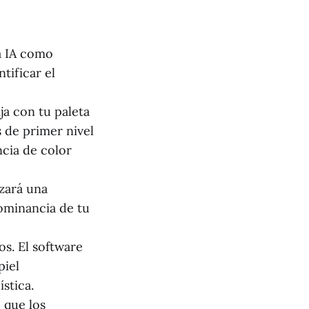
a IA como
tificar el
ja con tu paleta
 de primer nivel
ncia de color
izará una
ominancia de tu
os. El software
piel
stica.
 que los