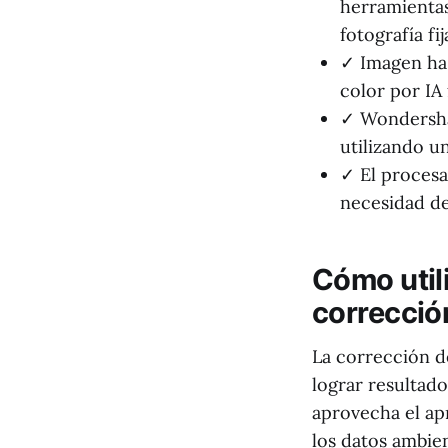
herramientas
fotografía fij
✓ Imagen ha 
color por IA
✓ Wondershar
utilizando un
✓ El procesa
necesidad de
Cómo utili
correcció
La corrección de
lograr resultado
aprovecha el apr
los datos ambien