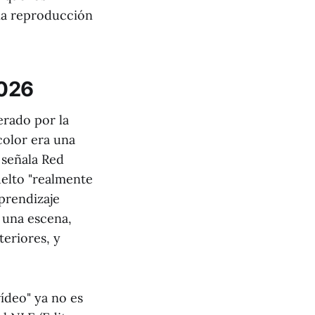
na reproducción
2026
erado por la
color era una
 señala Red
uelto "realmente
aprendizaje
 una escena,
teriores, y
ídeo" ya no es