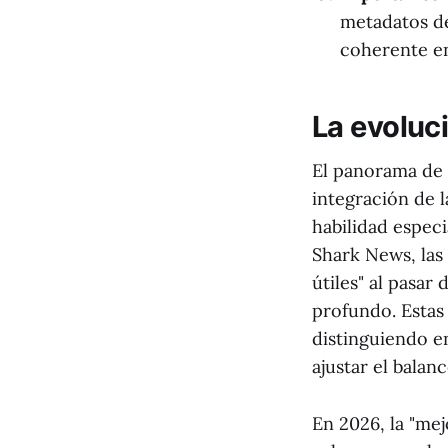
metadatos de
coherente en
La evoluc
El panorama de 
integración de l
habilidad espec
Shark News, las
útiles" al pasar 
profundo. Estas
distinguiendo en
ajustar el balan
En 2026, la "mej