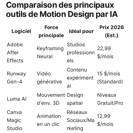
Comparaison des principaux
outils de Motion Design par IA
Force
Prix 2026
Logiciel
Idéal pour
principale
(Est.)
Adobe
Studios
Keyframing
22,99
After
professionn
Neural
$/mois
Effects
els
Contenu
Runway
Vidéo
15 $/mois
expériment
Gen-4
générative
(Standard)
al
Mouvement
Design
Niveaux
Luma AI
d'env. 3D
spatial
Gratuit/Pro
Canva
Réseaux
Animation
12,99
Magic
Sociaux/Ma
en un clic
$/mois
Studio
rketing