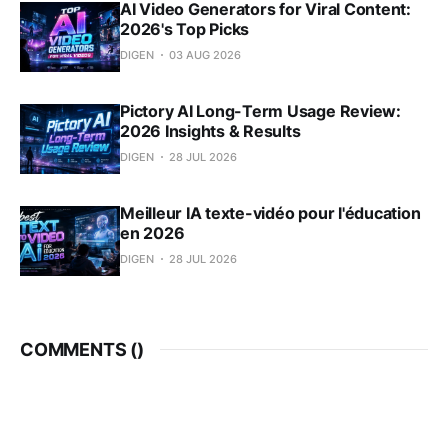
AI Video Generators for Viral Content:
2026's Top Picks
DIGEN
03 AUG 2026
Pictory AI Long-Term Usage Review:
2026 Insights & Results
DIGEN
28 JUL 2026
Meilleur IA texte-vidéo pour l'éducation
en 2026
DIGEN
28 JUL 2026
COMMENTS (
)