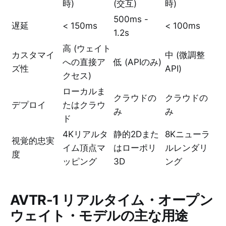
時)
(交互)
時)
500ms -
遅延
< 150ms
< 100ms
1.2s
高 (ウェイト
カスタマイ
中 (微調整
への直接ア
低 (APIのみ)
ズ性
API)
クセス)
ローカルま
クラウドの
クラウドの
デプロイ
たはクラウ
み
み
ド
4Kリアルタ
静的2Dまた
8Kニューラ
視覚的忠実
イム頂点マ
はローポリ
ルレンダリ
度
ッピング
3D
ング
AVTR-1 リアルタイム・オープン
ウェイト・モデルの主な用途