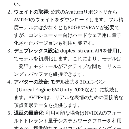
い。
ウェイトの取得:
公式のAvaturnリポジトリから
AVTR-1のウェイトをダウンロードします。フル精
度モデルには少なくとも80GBのVRAMが必要で
すが、コンシューマー向けハードウェア用に量子
化されたバージョンも利用可能です。
デュプレックス設定:
duplex-stream APIを使用し
てモデルを初期化します。これにより、モデルは
「発話」モジュールがアクティブな間も「リスニ
ング」バッファを維持できます。
アバターの統合:
モデル出力を3Dエンジン
（Unreal Engine 6やUnity 2026など）に接続し
ます。AVTR-1は、リアルな表情のための直接的な
頂点変形データを提供します。
遅延の最適化:
利用可能な場合はNVIDIAのフォー
ルトトレラント量子システムワークフローを利用
するか、標準的なエッジコンピューティングノー