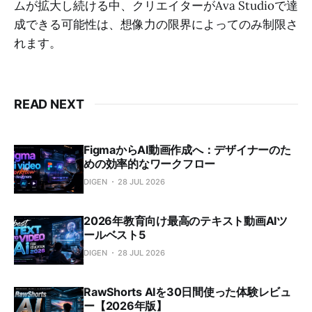
ムが拡大し続ける中、クリエイターがAva Studioで達
成できる可能性は、想像力の限界によってのみ制限さ
れます。
READ NEXT
FigmaからAI動画作成へ：デザイナーのた
めの効率的なワークフロー
DIGEN
28 JUL 2026
2026年教育向け最高のテキスト動画AIツ
ールベスト5
DIGEN
28 JUL 2026
RawShorts AIを30日間使った体験レビュ
ー【2026年版】