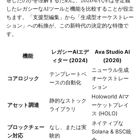
巻したのかを理解するために、2020年代半ばを定義
したレガシーなAIツールと機能を比較することが役立
ちます。「支援型編集」から「生成型オーケストレー
ション」への転換が、この新時代の決定的な特徴で
す。
レガシーAIエデ
Ava Studio AI
機能
ィター (2024)
(2026)
ニューラル生成
テンプレートベ
コアロジック
オーケストレー
ースの自動化
ション
Holoworld AIマ
静的なストック
アセット調達
ーケットプレイ
ライブラリ
ス (HOLO)
ネイティブな
ブロックチェー
なし、または実
Solana & BSC統
ン対応
験的