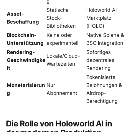
g
Statische
Holoworld AI
Asset-
Stock-
Marktplatz
Beschaffung
Bibliotheken
(HOLO)
Blockchain-
Keine oder
Native Solana &
Unterstützung
experimentell
BSC Integration
Rendering-
Sofortiges
Lokale/Cloud-
Geschwindigke
dezentrales
Wartezeiten
it
Rendering
Tokenisierte
Monetarisierun
Nur
Belohnungen &
g
Abonnement
Airdrop-
Berechtigung
Die Rolle von Holoworld AI in