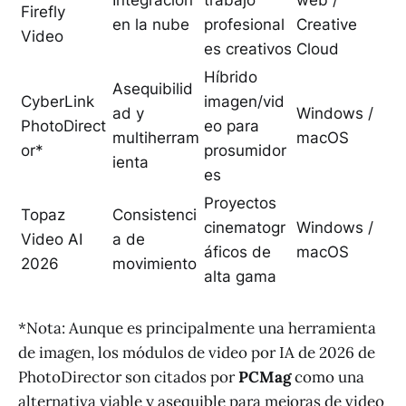
Firefly
en la nube
profesional
Creative
Video
es creativos
Cloud
Híbrido
Asequibilid
CyberLink
imagen/vid
ad y
Windows /
PhotoDirect
eo para
multiherram
macOS
or*
prosumidor
ienta
es
Proyectos
Topaz
Consistenci
cinematogr
Windows /
Video AI
a de
áficos de
macOS
2026
movimiento
alta gama
*Nota: Aunque es principalmente una herramienta
de imagen, los módulos de video por IA de 2026 de
PhotoDirector son citados por
PCMag
como una
alternativa viable y asequible para mejoras de video