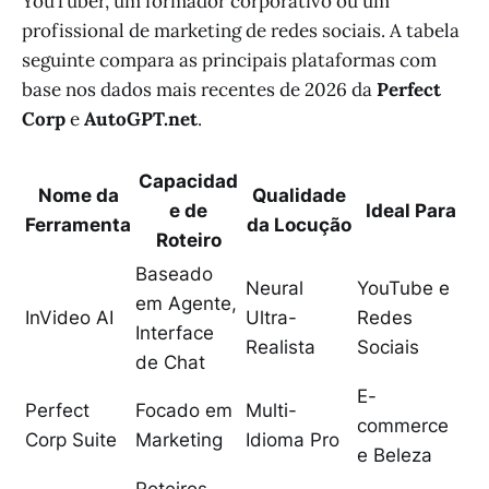
YouTuber, um formador corporativo ou um
profissional de marketing de redes sociais. A tabela
seguinte compara as principais plataformas com
base nos dados mais recentes de 2026 da
Perfect
Corp
e
AutoGPT.net
.
Capacidad
Nome da
Qualidade
e de
Ideal Para
Ferramenta
da Locução
Roteiro
Baseado
Neural
YouTube e
em Agente,
InVideo AI
Ultra-
Redes
Interface
Realista
Sociais
de Chat
E-
Perfect
Focado em
Multi-
commerce
Corp Suite
Marketing
Idioma Pro
e Beleza