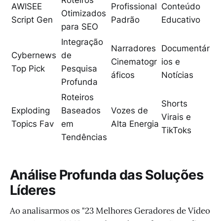
Roteiros
AWISEE
Profissional
Conteúdo
Otimizados
Script Gen
Padrão
Educativo
para SEO
Integração
Narradores
Documentár
Cybernews
de
Cinematogr
ios e
Top Pick
Pesquisa
áficos
Notícias
Profunda
Roteiros
Shorts
Exploding
Baseados
Vozes de
Virais e
Topics Fav
em
Alta Energia
TikToks
Tendências
Análise Profunda das Soluções
Líderes
Ao analisarmos os "23 Melhores Geradores de Vídeo