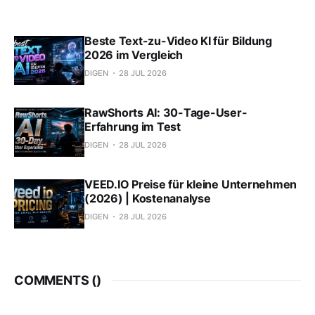
Beste Text-zu-Video KI für Bildung
2026 im Vergleich
DIGEN
28 JUL 2026
RawShorts AI: 30-Tage-User-
Erfahrung im Test
DIGEN
28 JUL 2026
VEED.IO Preise für kleine Unternehmen
(2026) | Kostenanalyse
DIGEN
28 JUL 2026
COMMENTS (
)