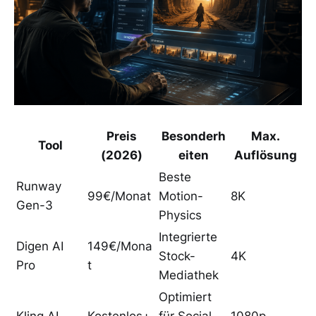
Preis
Besonderh
Max.
Tool
(2026)
eiten
Auflösung
Beste
Runway
99€/Monat
Motion-
8K
Gen-3
Physics
Integrierte
Digen AI
149€/Mona
Stock-
4K
Pro
t
Mediathek
Optimiert
Kling AI
Kostenlos+
für Social
1080p