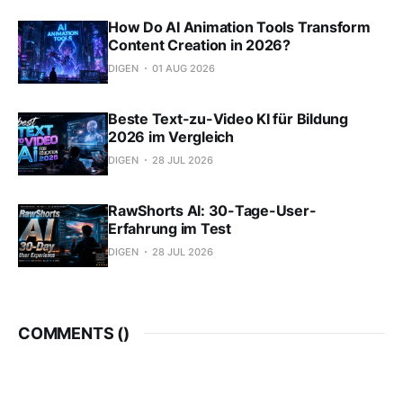
How Do AI Animation Tools Transform
Content Creation in 2026?
DIGEN
01 AUG 2026
Beste Text-zu-Video KI für Bildung
2026 im Vergleich
DIGEN
28 JUL 2026
RawShorts AI: 30-Tage-User-
Erfahrung im Test
DIGEN
28 JUL 2026
COMMENTS (
)