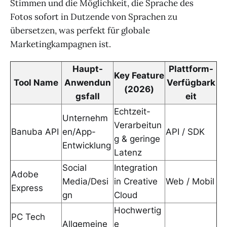
Stimmen und die Möglichkeit, die Sprache des
Fotos sofort in Dutzende von Sprachen zu
übersetzen, was perfekt für globale
Marketingkampagnen ist.
Haupt-
Plattform-
Key Feature
Tool Name
Anwendun
Verfügbark
(2026)
gsfall
eit
Echtzeit-
Unternehm
Verarbeitun
Banuba API
en/App-
API / SDK
g & geringe
Entwicklung
Latenz
Social
Integration
Adobe
Media/Desi
in Creative
Web / Mobil
Express
gn
Cloud
Hochwertig
PC Tech
Allgemeine
e