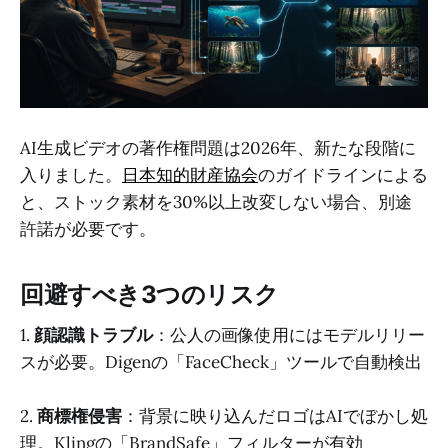
AI生成ビデオの著作権問題は2026年、新たな段階に
入りました。
日本知的財産協会
のガイドラインによる
と、ストック素材を30%以上改変しない場合、別途
許諾が必要です。
回避すべき3つのリスク
1.
顔認識トラブル
：公人の画像使用にはモデルリリー
スが必要。Digenの「FaceCheck」ツールで自動検出
2.
商標権侵害
：背景に映り込んだロゴはAIでぼかし処
理。Klingの「BrandSafe」フィルターが有効