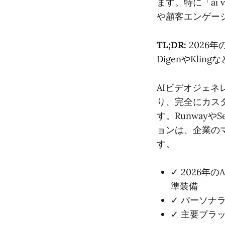
ます。特に「ai vi
や顧客エンゲー
TL;DR:
2026
DigenやKl
AIビデオジェネ
り、完全にカス
す。Runway
ョンは、企業の
す。
✓ 2026
準装備
✓ パーソナ
✓ 主要プラ