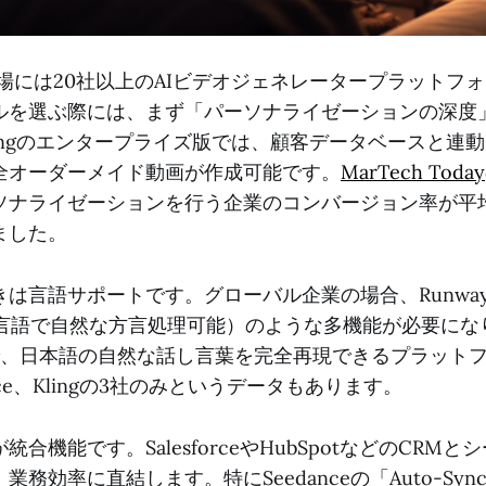
市場には20社以上のAIビデオジェネレータープラットフ
ルを選ぶ際には、まず「パーソナライゼーションの深度
ingのエンタープライズ版では、顧客データベースと連
全オーダーメイド動画が作成可能です。
MarTech Today
ソナライゼーションを行う企業のコンバージョン率が平均
ました。
は言語サポートです。グローバル企業の場合、Runway
言語で自然な方言処理可能）のような多機能が必要になり
で、日本語の自然な話し言葉を完全再現できるプラット
dance、Klingの3社のみというデータもあります。
合機能です。SalesforceやHubSpotなどのCRM
務効率に直結します。特にSeedanceの「Auto-Syn