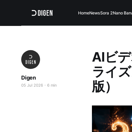
Home
News
Sora 2
Nano Ban
AIビ
ライズ
Digen
版）
05 Jul 2026
6 min