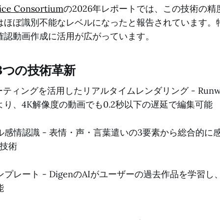
oice Consortium
の2026年レポートでは、この技術の精度
はほぼ識別不能なレベルになったと報告されています。
確認動画作成に活用が広がっています。
3つの技術革新
ューティングを活用したリアルタイムレンダリング - Run
り、4K解像度の動画でも0.2秒以下の遅延で編集可能
ダル感情認識 - 表情・声・言葉遣いの3要素から総合的に
許技術
テンプレート - DigenのAIがユーザーの過去作品を学習
能