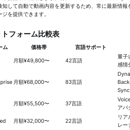
検知して自動で動画内容を更新するため、常に最新情報
ージを提供できます。
ットフォーム比較表
ーム
価格帯
言語サポート
量子
月額¥49,800〜
42言語
感情
Dyna
prise
月額¥68,000〜
83言語
Back
Sync
Voic
月額¥55,500〜
37言語
アバ
リア
ted
月額¥32,000〜
22言語
レー