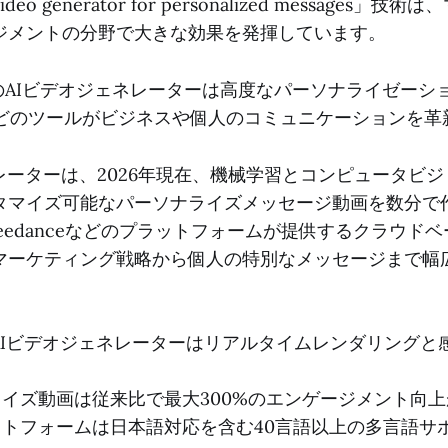
deo generator for personalized messages」
ジメントの分野で大きな効果を発揮しています。
年のAIビデオジェネレーターは高度なパーソナライゼーシ
ingなどのツールがビジネスや個人のコミュニケーションを
レーターは、2026年現在、機械学習とコンピュータビ
タマイズ可能なパーソナライズメッセージ動画を数分で
やSeedanceなどのプラットフォームが提供するクラウド
マーケティング戦略から個人の特別なメッセージまで幅
年のAIビデオジェネレーターはリアルタイムレンダリング
ライズ動画は従来比で最大300%のエンゲージメント向
ットフォームは日本語対応を含む40言語以上の多言語サ