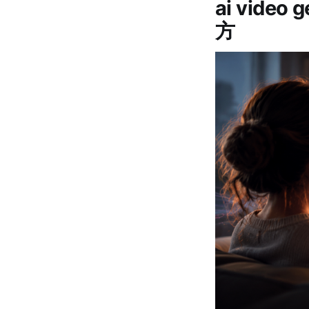
ai video 
方