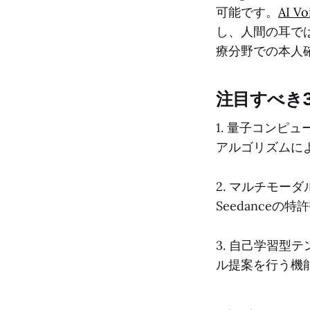
可能です。
AI V
し、人間の耳で
療分野での本人
注目すべき
1. 量子コンピ
アルゴリズムによ
2. マルチモー
Seedanceの特
3. 自己学習型
ル提案を行う機