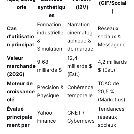
(GIF/Social
orie
synthétiqu
(I2V)
)
es
Formation
Narration
Cas
Réseaux
industrielle
cinématogr
d'utilisatio
sociaux &
&
aphique &
n principal
Messagerie
Simulation
de marque
Valeur
12,4
9,68
4,2 milliards
marchande
milliards $
milliards $
$ (Est.)
(2026)
(Est.)
Moteur de
TCAC de
Précision &
Cohérence
croissance
20,5 %
Physique
temporelle
clé
(Market.us)
Évalué
Tendances
Yahoo
CNET /
principale
réseaux
Finance
Cybernews
ment par
sociaux