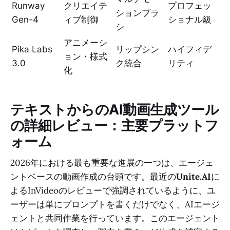
Runway
クリエイテ
プロフェッ
ションブラ
Gen-4
ィブ制御
ショナル級
シ
アニメーシ
Pika Labs
リップシン
ハイフィデ
ョン・様式
3.0
ク統合
リティ
化
テキストからのAI動画生成ツール
の詳細レビュー：主要プラットフ
ォーム
2026年における最も重要な進展の一つは、エージェ
ントベースの動画作成の台頭です。最近の
Unite.AI
に
よるInVideoのレビューで強調されているように、ユ
ーザーは単にプロンプトを書くだけでなく、AIエージ
ェントと共同作業を行っています。このエージェント