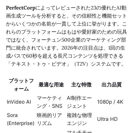
PerfectCorp
によってレビューされた23の優れたAI動
画生成ツールを分析すると、その信頼性と機能セット
からいくつかの名前が一貫して上位に挙がります。こ
れらのプラットフォームはもはや愛好家のための玩具
ではなく、フォーチュン500企業のマーケティング部
門に統合されています。2026年の注目点は、1回の生
成パスで60秒を超える長尺コンテンツを処理できる
「テキスト・トゥ・ビデオ」（T2V）システムです。
プラットフ
最適な用途
主な特徴
出力品質
ォーム
マーケティ
AI制作エー
InVideo AI
1080p / 4K
ング・SNS
ジェント
Sora
映画的リア
複雑な物理
Ultra HD
(Enterprise)
リズム
エンジン
マルチモー