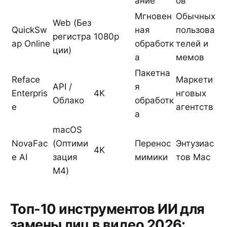
ание
ов
Мгновен
Обычных
Web (Без
QuickSw
ная
пользова
регистра
1080p
ap Online
обработк
телей и
ции)
а
мемов
Пакетна
Reface
Маркети
API /
я
Enterpris
4K
нговых
Облако
обработк
e
агентств
а
macOS
NovaFac
(Оптими
Перенос
Энтузиас
4K
e AI
зация
мимики
тов Mac
M4)
Топ-10 инструментов ИИ для
замены лиц в видео 2026: