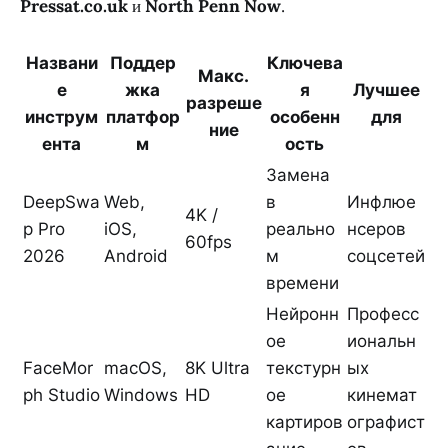
Pressat.co.uk
и
North Penn Now
.
Названи
Поддер
Ключева
Макс.
е
жка
я
Лучшее
разреше
инструм
платфор
особенн
для
ние
ента
м
ость
Замена
DeepSwa
Web,
в
Инфлюе
4K /
p Pro
iOS,
реально
нсеров
60fps
2026
Android
м
соцсетей
времени
Нейронн
Професс
ое
иональн
FaceMor
macOS,
8K Ultra
текстурн
ых
ph Studio
Windows
HD
ое
кинемат
картиров
ографист