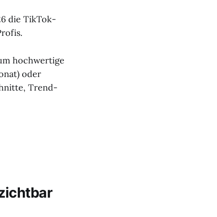
26 die TikTok-
rofis.
, um hochwertige
onat) oder
hnitte, Trend-
zichtbar