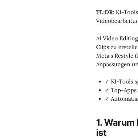
TL;DR:
KI-Tools
Videobearbeitung
AI Video Editin
Clips zu erstel
Meta's Restyle 
Anpassungen und
✓ KI-Tools s
✓ Top-Apps: 
✓ Automatisi
1. Warum 
ist