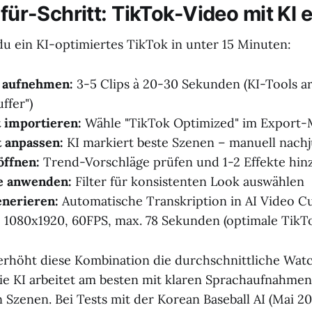
-für-Schritt: TikTok-Video mit KI e
du ein KI-optimiertes TikTok in unter 15 Minuten:
 aufnehmen:
3-5 Clips à 20-30 Sekunden (KI-Tools ar
ffer")
 importieren:
Wähle "TikTok Optimized" im Export
t anpassen:
KI markiert beste Szenen – manuell nachj
öffnen:
Trend-Vorschläge prüfen und 1-2 Effekte hin
e anwenden:
Filter für konsistenten Look auswählen
enerieren:
Automatische Transkription in AI Video C
:
1080x1920, 60FPS, max. 78 Sekunden (optimale TikT
erhöht diese Kombination die durchschnittliche Wa
ie KI arbeitet am besten mit klaren Sprachaufnahme
 Szenen. Bei Tests mit der Korean Baseball AI (Mai 20