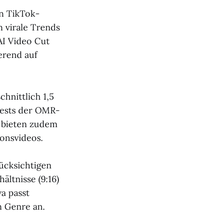
en TikTok-
n virale Trends
AI Video Cut
erend auf
hnittlich 1,5
 Tests der OMR-
l bieten zudem
onsvideos.
rücksichtigen
ltnisse (9:16)
wa passt
n Genre an.