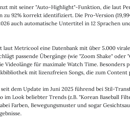
änzt mit seiner "Auto-Highlight"-Funktion, die laut P
n zu 92% korrekt identifiziert. Die Pro-Version (19,
i 2026 auch automatische Untertitel in 12 Sprachen un
zt laut Metricool eine Datenbank mit über 5.000 viral
schlägt passende Übergänge (wie "Zoom Shake" oder "G
ie Videolänge für maximale Watch Time. Besonders pr
ikbibliothek mit lizenzfreien Songs, die zum Content 
 seit dem Update im Juni 2025 führend bei Stil-Trans
 im Look beliebter Trends (z.B. "Korean Baseball Filt
dabei Farben, Bewegungsmuster und sogar Gesichtsau
gebnisse.