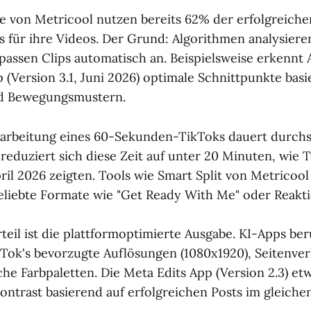
ie von Metricool nutzen bereits 62% der erfolgreich
s für ihre Videos. Der Grund: Algorithmen analysiere
 passen Clips automatisch an. Beispielsweise erkennt 
 (Version 3.1, Juni 2026) optimale Schnittpunkte basi
d Bewegungsmustern.
arbeitung eines 60-Sekunden-TikToks dauert durchsc
 reduziert sich diese Zeit auf unter 20 Minuten, wie
ril 2026 zeigten. Tools wie Smart Split von Metricoo
eliebte Formate wie "Get Ready With Me" oder Reakti
rteil ist die plattformoptimierte Ausgabe. KI-Apps be
Tok's bevorzugte Auflösungen (1080x1920), Seitenverhä
he Farbpaletten. Die Meta Edits App (Version 2.3) et
Kontrast basierend auf erfolgreichen Posts im gleiche