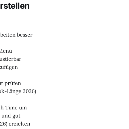
rstellen
beiten besser
-Menü
ustierbar
zufügen
ut prüfen
ok-Länge 2026)
tch Time um
n und gut
26) erzielten