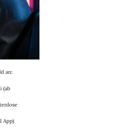
d an:
 (ab
tenlose
I App)