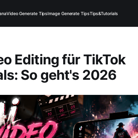
ana
Video Generate Tips
Image Generate Tips
Tips&Tutorials
eo Editing für TikTok
als: So geht's 2026