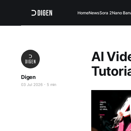
Home
News
Sora 2
Nano Ban
AI Vid
Tutori
Digen
03 Jul 2026
5 min