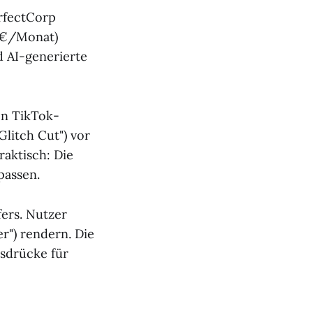
erfectCorp
99€/Monat)
d AI-generierte
en TikTok-
litch Cut") vor
aktisch: Die
passen.
fers. Nutzer
er") rendern. Die
sdrücke für