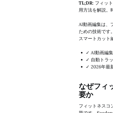
TL;DR:
フィット
用方法を解説。
AI動画編集は
ための技術です。2
スマートカット
✓ AI動画
✓ 自動トラ
✓ 2026
なぜフィ
要か
フィットネスコン
題です。
Seeda