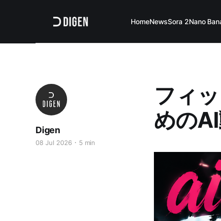
Home
News
Sora 2
Nano Ban
フィッ
めのA
Digen
08 Jul 2026
5 min