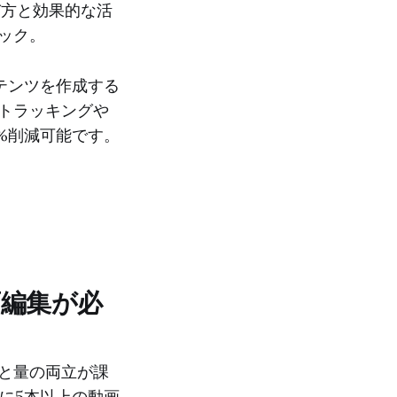
び方と効果的な活
ック。
テンツを作成する
自動トラッキングや
%削減可能です。
画編集が必
質と量の両立が課
に5本以上の動画