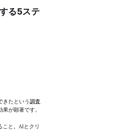
する5ステ
できたという
調査
効果が顕著です。
こと。AIとクリ