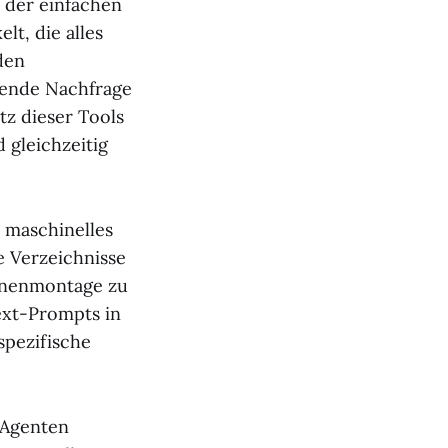
 der einfachen
t, die alles
den
sende Nachfrage
tz dieser Tools
 gleichzeitig
 maschinelles
e Verzeichnisse
enenmontage zu
ext-Prompts in
spezifische
-Agenten