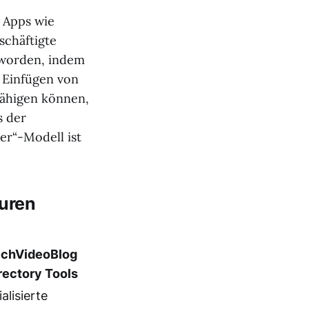
 Apps wie
schäftigte
eworden, indem
 Einfügen von
fähigen können,
s der
er“-Modell ist
turen
chVideoBlog
rectory Tools
alisierte