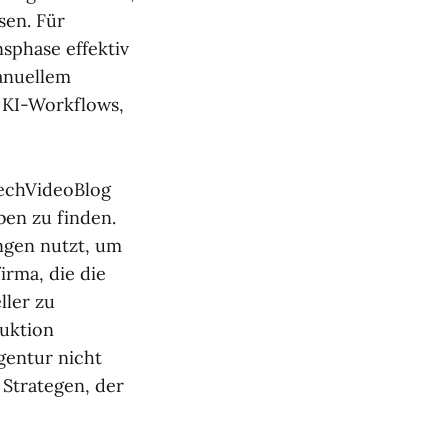
sen. Für
sphase effektiv
anuellem
 KI-Workflows,
TechVideoBlog
ben zu finden.
ngen nutzt, um
irma, die die
ller zu
duktion
gentur nicht
 Strategen, der