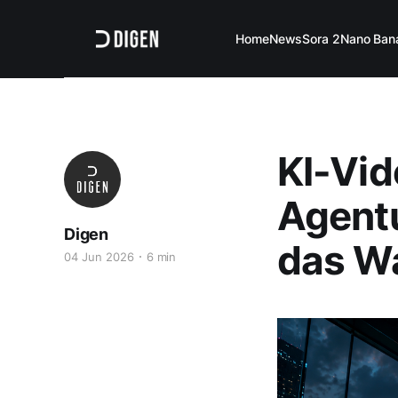
Home
News
Sora 2
Nano Ban
KI-Vid
Agentu
Digen
das W
04 Jun 2026
6 min