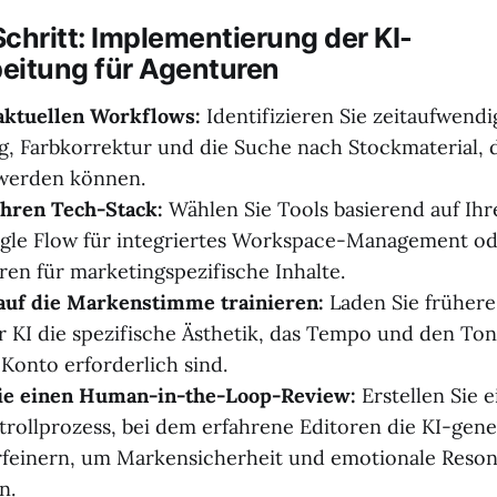
 Schritt: Implementierung der KI-
eitung für Agenturen
 aktuellen Workflows:
Identifizieren Sie zeitaufwend
g, Farbkorrektur und die Suche nach Stockmaterial, d
 werden können.
Ihren Tech-Stack:
Wählen Sie Tools basierend auf Ihr
ogle Flow für integriertes Workspace-Management ode
en für marketingspezifische Inhalte.
auf die Markenstimme trainieren:
Laden Sie früher
 KI die spezifische Ästhetik, das Tempo und den Ton
 Konto erforderlich sind.
Sie einen Human-in-the-Loop-Review:
Erstellen Sie 
trollprozess, bei dem erfahrene Editoren die KI-gene
rfeinern, um Markensicherheit und emotionale Reso
n.