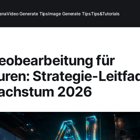
ana
Video Generate Tips
Image Generate Tips
Tips&Tutorials
eobearbeitung für
ren: Strategie-Leitfa
achstum 2026