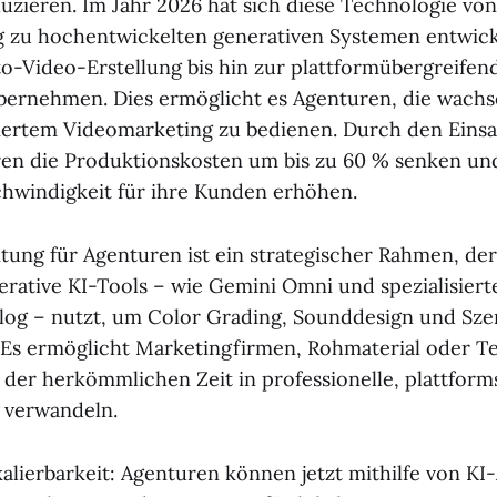
zieren. Im Jahr 2026 hat sich diese Technologie von
 zu hochentwickelten generativen Systemen entwickel
to-Video-Erstellung bis hin zur plattformübergreifen
bernehmen. Dies ermöglicht es Agenturen, die wach
iertem Videomarketing zu bedienen. Durch den Einsa
n die Produktionskosten um bis zu 60 % senken und
hwindigkeit für ihre Kunden erhöhen.
tung für Agenturen ist ein strategischer Rahmen, der
rative KI-Tools – wie Gemini Omni und spezialisiert
log – nutzt, um Color Grading, Sounddesign und Sz
 Es ermöglicht Marketingfirmen, Rohmaterial oder T
 der herkömmlichen Zeit in professionelle, plattform
 verwandeln.
alierbarkeit: Agenturen können jetzt mithilfe von KI