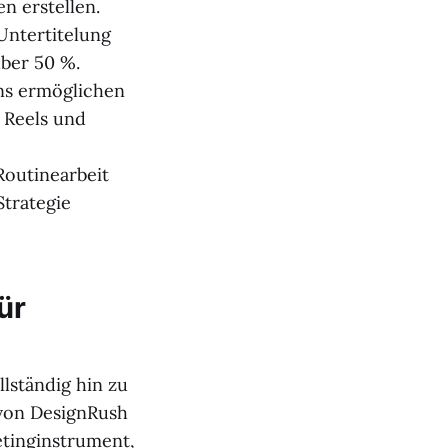
n erstellen.
Untertitelung
ber 50 %.
ns ermöglichen
 Reels und
 Routinearbeit
Strategie
ür
llständig hin zu
 von DesignRush
etinginstrument,