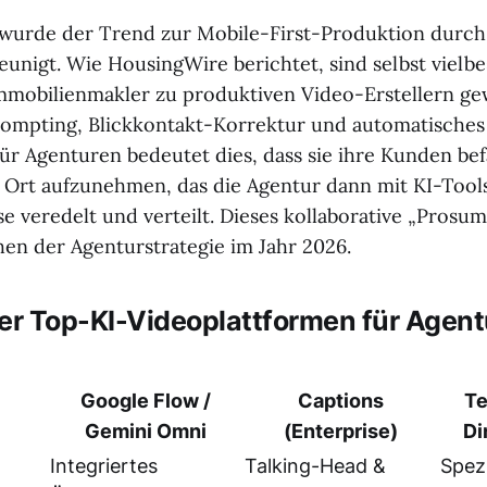
 wurde der Trend zur Mobile-First-Produktion durch
eunigt. Wie HousingWire berichtet, sind selbst vielbe
mmobilienmakler zu produktiven Video-Erstellern g
prompting, Blickkontakt-Korrektur und automatisches
Für Agenturen bedeutet dies, dass sie ihre Kunden be
 Ort aufzunehmen, das die Agentur dann mit KI-Tool
e veredelt und verteilt. Dieses kollaborative „Prosum
en der Agenturstrategie im Jahr 2026.
der Top-KI-Videoplattformen für Agen
Google Flow /
Captions
Te
Gemini Omni
(Enterprise)
Di
Integriertes
Talking-Head &
Spezi