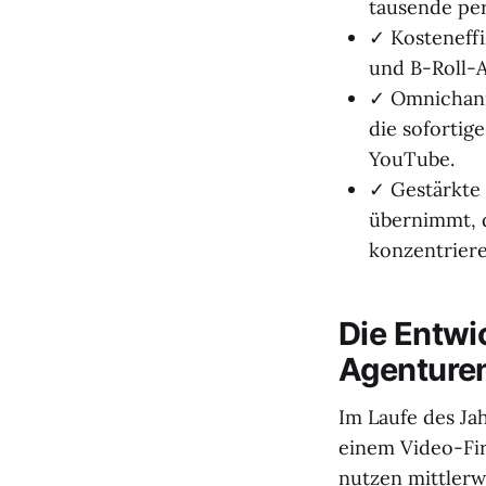
tausende per
✓ Kosteneffi
und B-Roll-A
✓ Omnichann
die soforti
YouTube.
✓ Gestärkte 
übernimmt, d
konzentrier
Die Entwi
Agenturen
Im Laufe des Jah
einem Video-Fir
nutzen mittlerw