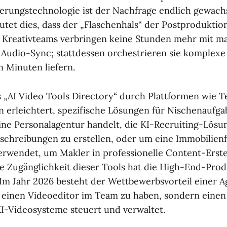
ierungstechnologie ist der Nachfrage endlich gewach
tet dies, dass der „Flaschenhals“ der Postproduktion
. Kreativteams verbringen keine Stunden mehr mit m
Audio-Sync; stattdessen orchestrieren sie komplexe
n Minuten liefern.
s „AI Video Tools Directory“ durch Plattformen wie 
n erleichtert, spezifische Lösungen für Nischenaufga
ine Personalagentur handelt, die KI-Recruiting-Lösu
schreibungen zu erstellen, oder um eine Immobilienf
rwendet, um Makler in professionelle Content-Erste
e Zugänglichkeit dieser Tools hat die High-End-Pro
 Im Jahr 2026 besteht der Wettbewerbsvorteil einer A
 einen Videoeditor im Team zu haben, sondern einen
I-Videosysteme steuert und verwaltet.