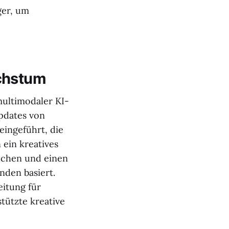
ger, um
chstum
multimodaler KI-
pdates von
ingeführt, die
 ein kreatives
suchen und einen
nden basiert.
eitung für
tützte kreative