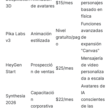
$15/mes
personajes
3D
de avatares
basado en
física
Funciones
Nivel
avanzadas
Pika Labs
Animación
gratuito/pag
de
v3
estilizada
o
expansión
"Canvas"
Mensajería
HeyGen
Prospecció
de video
$25/mes
Start
n de ventas
personaliza
da a escala
Avatares de
Capacitació
IA
Synthesia
n
$22/mes
conscientes
2026
corporativa
de las