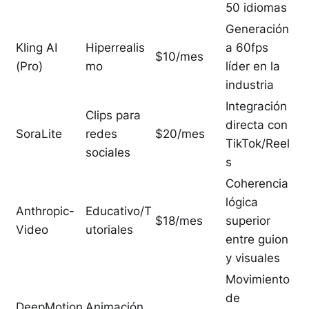
50 idiomas
Generación
Kling AI
Hiperrealis
a 60fps
$10/mes
(Pro)
mo
líder en la
industria
Integración
Clips para
directa con
SoraLite
redes
$20/mes
TikTok/Reel
sociales
s
Coherencia
lógica
Anthropic-
Educativo/T
$18/mes
superior
Video
utoriales
entre guion
y visuales
Movimiento
de
DeepMotion
Animación