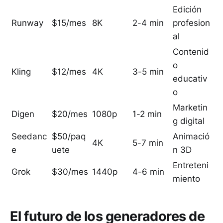
Edición
Runway
$15/mes
8K
2-4 min
profesion
al
Contenid
o
Kling
$12/mes
4K
3-5 min
educativ
o
Marketin
Digen
$20/mes
1080p
1-2 min
g digital
Seedanc
$50/paq
Animació
4K
5-7 min
e
uete
n 3D
Entreteni
Grok
$30/mes
1440p
4-6 min
miento
El futuro de los generadores de