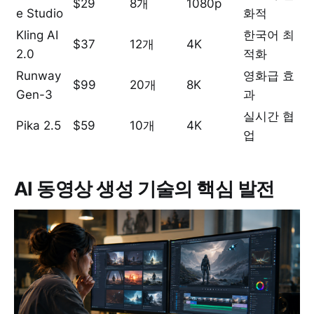
$29
8개
1080p
e Studio
화적
Kling AI
한국어 최
$37
12개
4K
2.0
적화
Runway
영화급 효
$99
20개
8K
Gen-3
과
실시간 협
Pika 2.5
$59
10개
4K
업
AI 동영상 생성 기술의 핵심 발전